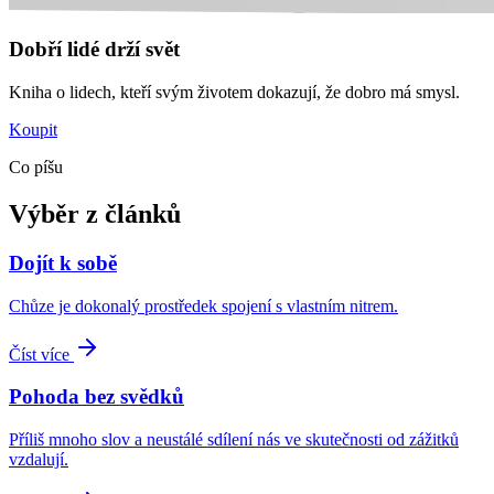
Dobří lidé drží svět
Kniha o lidech, kteří svým životem dokazují, že dobro má smysl.
Koupit
Co píšu
Výběr z článků
Dojít k sobě
Chůze je dokonalý prostředek spojení s vlastním nitrem.
Číst více
Pohoda bez svědků
Příliš mnoho slov a neustálé sdílení nás ve skutečnosti od zážitků
vzdalují.