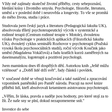
Vždy mě zajímaly skutečné životní příběhy, cesty sebepoznání,
hledání krásy i životního smyslu. Psychologie, filozofie, literatura,
umění a v poslední době i neurověda a longevity. To vše se promítá
do mého života, studia i práce.
Studovala jsem český jazyk a literaturu (Pedagogická fakulta UK),
absolvovala tříletý psychoterapeutický výcvik v systemické a
rodinné terapii (Centrum rodinné terapie v Motole), dvouletou
výuku Psychologie v praktických aplikacích (Filozofická fakulta
UK), dvouletý cyklus seminářů Rozhovor v psychoterapii (Pražská
vysoká škola psychosociálních studií), roční výcvik Koučink jako
umění (Magdalena Vokáčová) a řadu kratších kurzů zaměřených na
daseinsanalýzu, logoterapii a pozitivní psychologii.
Jsem maminkou dnes tří dospělých dětí. Autorkou knih „Ještě můžu
vzlétnout" a „Dobří lidé drží svět", řady článků i povídek.
V současné době se věnuji koučování a také natáčení a zpracování
vzpomínek pamětníků pro Paměť národa. Pracuji na nové knize
příběhů lidí, kteří absolvovali ketaminem asistovanou psychoterapii.
„Věřím, že láska, pravda a naděje jsou hodnoty, pro které stojí za to
žít. Že naše sny se plní, dokud nezapomeneme snít."
Investice do sebe