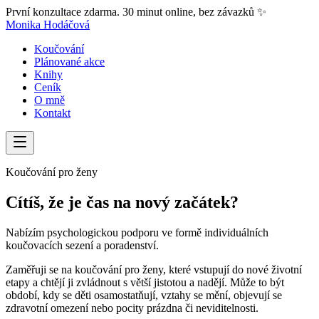
První konzultace zdarma. 30 minut online, bez závazků ✨
Monika Hodáčová
Koučování
Plánované akce
Knihy
Ceník
O mně
Kontakt
Koučování pro ženy
Cítíš, že je čas na nový začátek?
Nabízím psychologickou podporu ve formě individuálních
koučovacích sezení a poradenství.
Zaměřuji se na koučování pro ženy, které vstupují do nové životní
etapy a chtějí ji zvládnout s větší jistotou a nadějí. Může to být
období, kdy se děti osamostatňují, vztahy se mění, objevují se
zdravotní omezení nebo pocity prázdna či neviditelnosti.