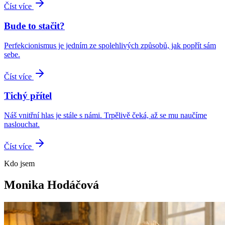
Číst více
Bude to stačit?
Perfekcionismus je jedním ze spolehlivých způsobů, jak popřít sám
sebe.
Číst více
Tichý přítel
Náš vnitřní hlas je stále s námi. Trpělivě čeká, až se mu naučíme
naslouchat.
Číst více
Kdo jsem
Monika Hodáčová