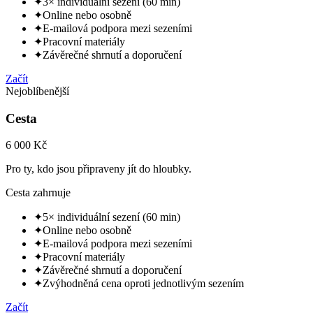
✦
3× individuální sezení (60 min)
✦
Online nebo osobně
✦
E-mailová podpora mezi sezeními
✦
Pracovní materiály
✦
Závěrečné shrnutí a doporučení
Začít
Nejoblíbenější
Cesta
6 000 Kč
Pro ty, kdo jsou připraveny jít do hloubky.
Cesta zahrnuje
✦
5× individuální sezení (60 min)
✦
Online nebo osobně
✦
E-mailová podpora mezi sezeními
✦
Pracovní materiály
✦
Závěrečné shrnutí a doporučení
✦
Zvýhodněná cena oproti jednotlivým sezením
Začít